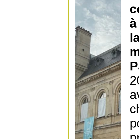
c
à
l
P
2
a
p
p