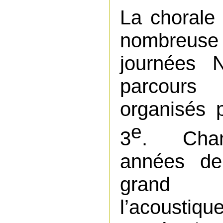
La chorale 
nombreuse
journées 
parcours
organisés 
e
3
. Chan
années de
grand e
l’acoustiqu