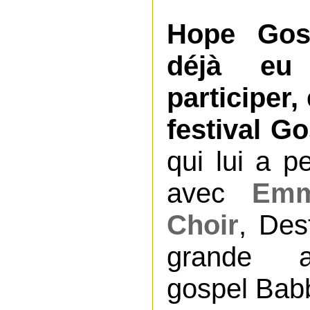
Hope Gos
déjà eu
participer,
festival Go
qui lui a p
avec
Emm
Choir
, Des
grande a
gospel Bab