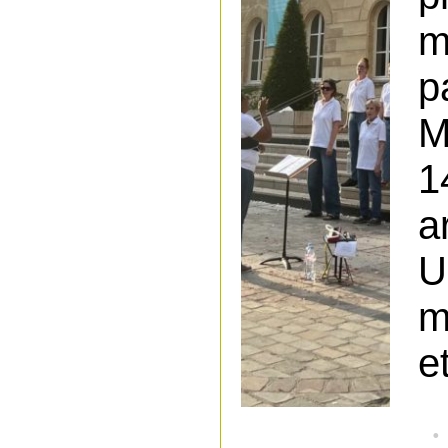
m
p
1
a
U
m
e