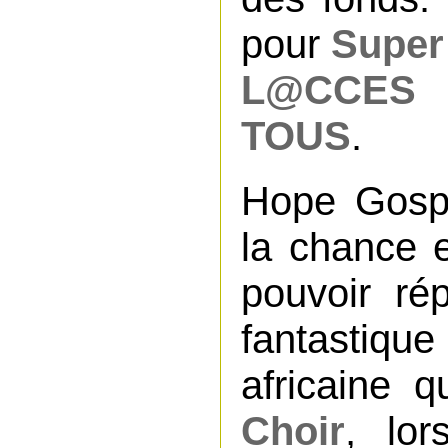
pour
Super
L@CCES
TOUS
.
Hope Gosp
la chance e
pouvoir ré
fantastiq
africaine q
Choir
, lo