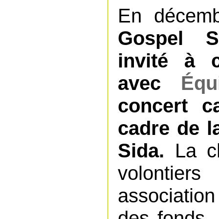
En décem
Gospel S
invité à 
avec
Équ
concert ca
cadre de la
Sida.
La ch
volontie
association
des fonds.